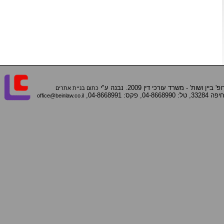
ן ושות' - משרד עורכי דין 2009. נבנה ע"י
כתום בניית אתרים
office@beinlaw.co.il