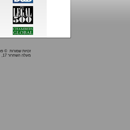
זכויות שמורות © פרופ' ביי
מעלה השחרור 17, חיפה 33284, טל: 04-8668990, פקס: 04-8668991,