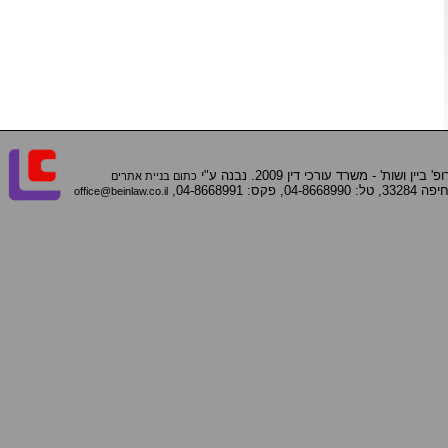
ן ושות' - משרד עורכי דין 2009. נבנה ע"י
כתום בניית אתרים
office@beinlaw.co.il