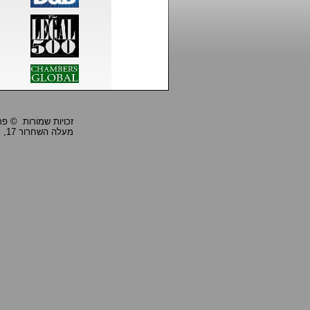
זכויות שמורות © פרופ' ביי
מעלה השחרור 17, חיפה 33284, טל: 04-8668990, פקס: 04-8668991,