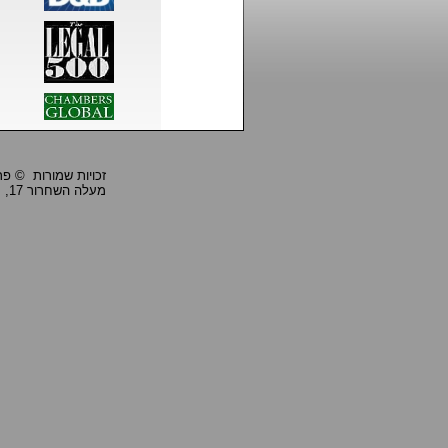
זכויות שמורות © פרופ' ביי
מעלה השחרור 17, חיפה 33284, טל: 04-8668990, פקס: 04-8668991,