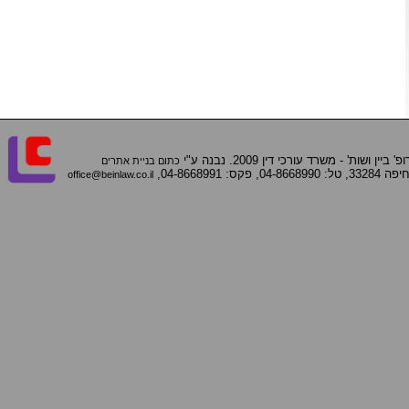
ן ושות' - משרד עורכי דין 2009. נבנה ע"י
כתום בניית אתרים
office@beinlaw.co.il