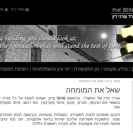
עמוד בית
מפת
|
מידע מקצועי
|
מן התקשורת
|
ימי עיון והשתלמויות
|
רשימת תפוצה
עמוד בית
» שאל את המומחה
שאל את המומחה
עורכי הדין של המשרד, ובראשם
פרופ' ביין
, ישמחו לענות על כל פנייה 
בנושאי מס הכנסה, מע"מ, מכס, מיסוי מקרקעין, מס רכוש, מיסוי מונציפאל
ועוד.
הינכם מוזמנים לפנות למשרדנו בשאלות מהותיות, ובבקשה למתן חוות-ד
מטה. התשובות תשלחנה אליכם ישירות בדואר אלקטרוני, תוך מס' ימים 
מהוות חוות-דעת מקצועית, אלא סקירה ראשונית כללית.